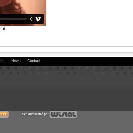
dio
News
Contact
Site administré par