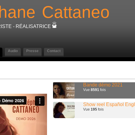
phane
Cattaneo
ISTE - RÉALISATRICE
Audio
Presse
Contact
Bande démo 2021
Vue
8591
fois
Show reel Español Engli
Vue
195
fois