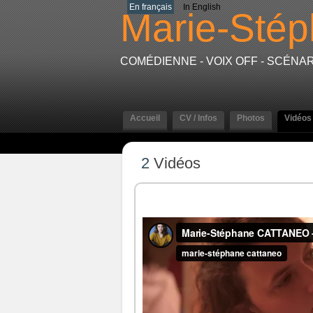
En français
In English
Marie-Sté
COMÉDIENNE - VOIX OFF - SCÉNAR
Accueil
CV / Infos
Photos
Vidéos
2
Vidéos