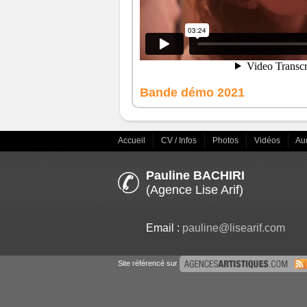
Bande démo 2021
Accueil
CV / Infos
Photos
Vidéos
Au
Pauline BACHIRI
(Agence Lise Arif)
Email :
pauline@lisearif.com
Site référencé sur